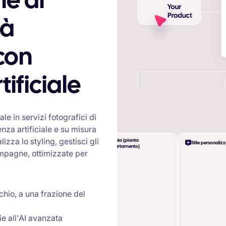
tà
con
+
tificiale
le in servizi fotografici di
enza artificiale e su misura
izza lo styling, gestisci gli
Scrivania (pianta
Stile personaliz
d'appartamento)
mpagne, ottimizzate per
rchio, a una frazione del
e all'AI avanzata