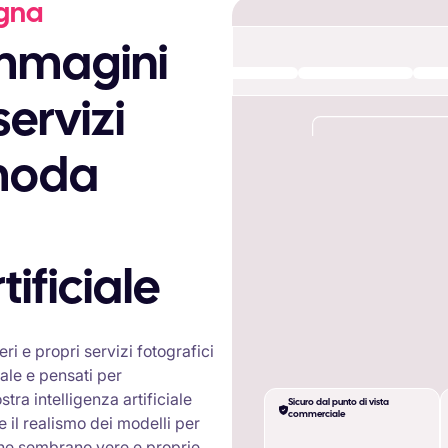
agna
servizi
 moda
tificiale
ri e propri servizi fotografici
iale e pensati per
tra intelligenza artificiale
Sicuro dal punto di vista
commerciale
e il realismo dei modelli per
che sembrano vere e proprie