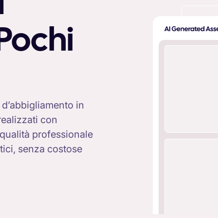
a
 Pochi
i d’abbigliamento in
realizzati con
i qualità professionale
stici, senza costose