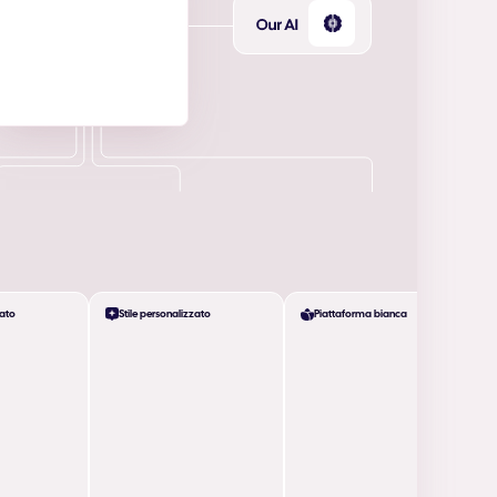
zato
Stile personalizzato
Piattaforma bianca