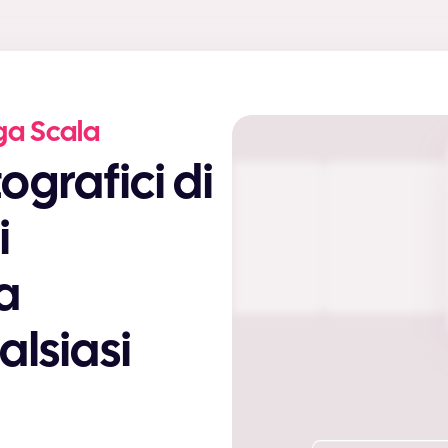
rga Scala
i
za
ualsiasi