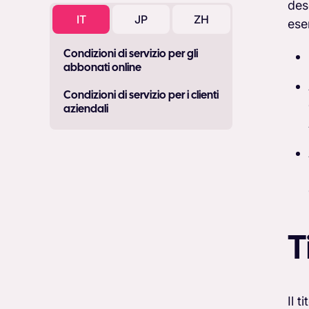
des
IT
JP
ZH
eser
Condizioni di servizio per gli
abbonati online
Condizioni di servizio per i clienti
aziendali
T
Il 