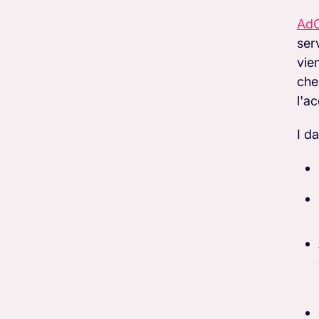
AdC
ser
vie
che
l'a
I da