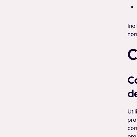
Ino
nor
C
Co
de
Uti
prop
com
pro