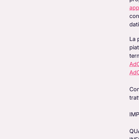
app
conf
dati
La 
pia
ter
AdC
AdC
Com
tra
IMP
QU