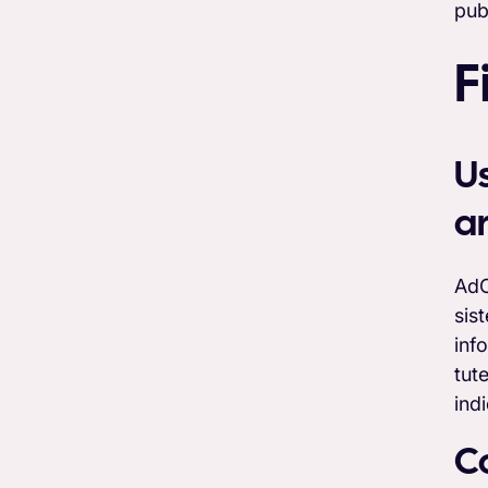
pubb
F
Us
ar
AdC
sist
inf
tut
ind
C