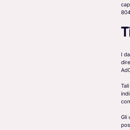
cap
804
T
I d
dir
AdC
Tal
ind
com
Gli
pos